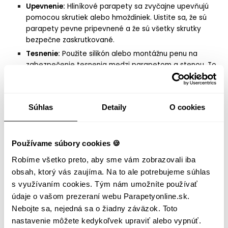
Upevnenie:
Hliníkové parapety sa zvyčajne upevňujú
pomocou skrutiek alebo hmoždiniek. Uistite sa, že sú
parapety pevne pripevnené a že sú všetky skrutky
bezpečne zaskrutkované.
Tesnenie:
Použite silikón alebo montážnu penu na
zabezpečenie tesnenia medzi parapetom a stenou. To
pomôže predchádzať vnikaniu vody a zabezpečí lepšiu
izoláciu.
4.
Súhlas
Detaily
O cookies
Kontrola a údržba
Po dokončení inštalácie skontrolujte, či sú parapety správne
upevnené a či nie sú žiadne medzery alebo problémy.
Používame súbory cookies 🍪
Pravidelne kontrolujte stav parapetov a vykonávajte údržbu
Robíme všetko preto, aby sme vám zobrazovali iba
podľa potreby, aby ste zabezpečili ich dlhú životnosť.
obsah, ktorý vás zaujíma. Na to ale potrebujeme súhlas
Časté otázky
s využívaním cookies. Tým nám umožníte používať
údaje o vašom prezeraní webu Parapetyonline.sk.
1.
Ako dlho vydržia hliníkové parapety?
Nebojte sa, nejedná sa o žiadny záväzok. Toto
nastavenie môžete kedykoľvek upraviť alebo vypnúť.
Hliníkové parapety sú veľmi trvácne a môžu vydržať desiatky