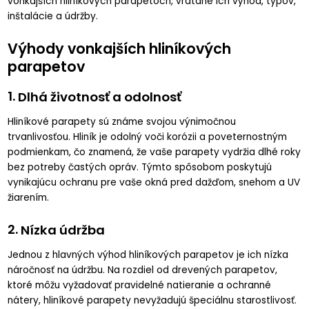
vonkajších hliníkových parapetoch, vrátane ich výhod, typov,
inštalácie a údržby.
Výhody vonkajších hliníkových
parapetov
1.
Dlhá životnosť a odolnosť
Hliníkové parapety sú známe svojou výnimočnou
trvanlivosťou. Hliník je odolný voči korózii a poveternostným
podmienkam, čo znamená, že vaše parapety vydržia dlhé roky
bez potreby častých opráv. Týmto spôsobom poskytujú
vynikajúcu ochranu pre vaše okná pred dažďom, snehom a UV
žiarením.
2.
Nízka údržba
Jednou z hlavných výhod hliníkových parapetov je ich nízka
náročnosť na údržbu. Na rozdiel od drevených parapetov,
ktoré môžu vyžadovať pravidelné natieranie a ochranné
nátery, hliníkové parapety nevyžadujú špeciálnu starostlivosť.