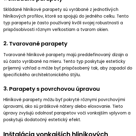
Skládané hliníkové parapety sú vyrábané z jednotlivých
hliníkových profilov, ktoré sa spojujú do jedného celku. Tento
typ parapetu je často používaný kvôli svojej robustnosti a
prispôsobivosti rôznym veľkostiam a tvarom okien.
2.
Tvarované parapety
Tvarované hliníkové parapety majú preddefinovaný dizajn a
sú často vyrábané na mieru. Tento typ poskytuje esteticky
príjemný vzhľad a môže byť prispôsobený tak, aby zapadol do
špecifického architektonického štýlu.
3.
Parapety s povrchovou úpravou
Hliníkové parapety môžu byť pokryté rôznymi povrchovými
úpravami, ako sú práškové nátery alebo eloxovanie. Tieto
úpravy zvyšujú odolnosť parapetov voči vonkajším vplyvom a
poskytujú dodatočný estetický efekt.
Inštalácia vonkajších hliníkových