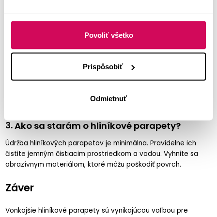
rokov, ak sú správne udržiavané. Ich odolnosť voči korózii a
poveternostným podmienkam zabezpečuje dlhú životnosť.
Povoliť všetko
2.
Je inštalácia hliníkových parapetov
náročná?
Prispôsobiť
Inštalácia hliníkových parapetov môže byť relatívne
jednoduchá, ak máte skúsenosti s montážou. Avšak, ak si nie
ste istí, odporúčame najať profesionálneho inštalátora, aby sa
Odmietnuť
zabezpečila správna inštalácia a dlhodobá funkčnosť.
3.
Ako sa starám o hliníkové parapety?
Údržba hliníkových parapetov je minimálna. Pravidelne ich
čistite jemným čistiacim prostriedkom a vodou. Vyhnite sa
abrazívnym materiálom, ktoré môžu poškodiť povrch.
Záver
Vonkajšie hliníkové parapety sú vynikajúcou voľbou pre